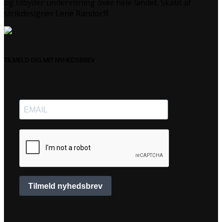
og tilbyder undervisning over hele landet. Skabt af
strikdesigner Lene Randorff
TILMELD DIG MIT NYHEDSBREV