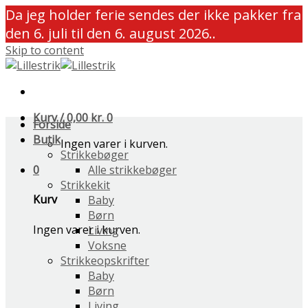
Da jeg holder ferie sendes der ikke pakker fra
den 6. juli til den 6. august 2026..
Skip to content
Kurv /
0,00
kr.
0
Forside
Butik
Ingen varer i kurven.
Strikkebøger
0
Alle strikkebøger
Strikkekit
Kurv
Baby
Børn
Ingen varer i kurven.
Living
Voksne
Strikkeopskrifter
Baby
Børn
Living