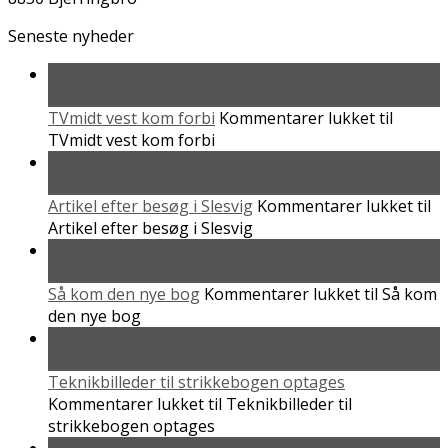
Seneste nyheder
12
apr
TVmidt vest kom forbi
Kommentarer lukket
til
TVmidt vest kom forbi
01
nov
Artikel efter besøg i Slesvig
Kommentarer lukket
til
Artikel efter besøg i Slesvig
06
aug
Så kom den nye bog
Kommentarer lukket
til Så kom
den nye bog
16
maj
Teknikbilleder til strikkebogen optages
Kommentarer lukket
til Teknikbilleder til
strikkebogen optages