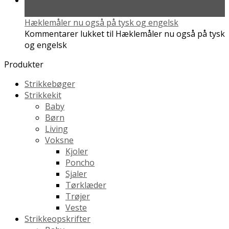
28
apr
Hæklemåler nu også på tysk og engelsk
Kommentarer lukket
til Hæklemåler nu også på tysk
og engelsk
Produkter
Strikkebøger
Strikkekit
Baby
Børn
Living
Voksne
Kjoler
Poncho
Sjaler
Tørklæder
Trøjer
Veste
Strikkeopskrifter