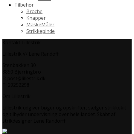
Tilbehør
Broche
Knapper
MaskeMåler
Strikkepinde
Kontakt Lillestrik
Lillestrik V/ Lene Randoff
Stenbakken 30
8850 Bjerringbro
E: post@lillestrik.dk
T: 29252298
Om Lillestrik
Lillestrik udgiver bøger og opskrifter, sælger strikkekit
og tilbyder undervisning over hele landet. Skabt af
strikdesigner Lene Randorff