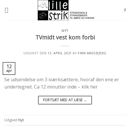
Skip
to
7
content
NYT
TVmidt vest kom forbi
UDGIVET DEN
12. APRIL 2021
AF
FINN ANDSBJERG
12
apr
Se udsendelse om 3 iværksættere, hvoraf den ene er
undertegnet. Ca 12 minutter inde – klik her
FORTSÆT MED AT LÆSE
→
Udgivet
Nyt