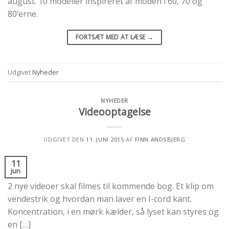
august. 10 modeller inspireret af moden i 60, 70 og
80’erne.
FORTSÆT MED AT LÆSE
→
Udgivet
Nyheder
NYHEDER
Videooptagelse
UDGIVET DEN
11. JUNI 2015
AF
FINN ANDSBJERG
11
jun
2 nye videoer skal filmes til kommende bog. Et klip om
vendestrik og hvordan man laver en I-cord kant.
Koncentration, i en mørk kælder, så lyset kan styres og
en […]