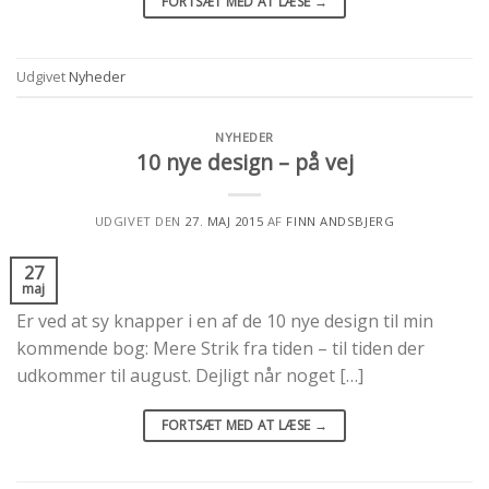
FORTSÆT MED AT LÆSE
→
Udgivet
Nyheder
NYHEDER
10 nye design – på vej
UDGIVET DEN
27. MAJ 2015
AF
FINN ANDSBJERG
27
maj
Er ved at sy knapper i en af de 10 nye design til min
kommende bog: Mere Strik fra tiden – til tiden der
udkommer til august. Dejligt når noget […]
FORTSÆT MED AT LÆSE
→