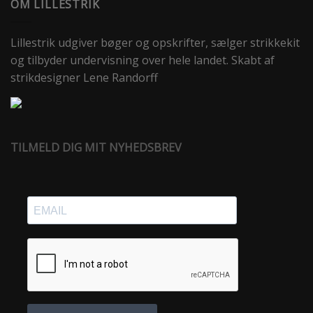
OM LILLESTRIK
Lillestrik udgiver bøger og opskrifter, sælger strikkekit
og tilbyder undervisning over hele landet. Skabt af
strikdesigner Lene Randorff
TILMELD DIG MIT NYHEDSBREV