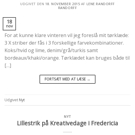
UDGIVET DEN
18. NOVEMBER 2015
AF
LENE RANDORFF
RANDORFF
18
nov
For at kunne klare vinteren vil jeg foreslå mit tørklæde:
3 X striber der fås i 3 forskellige farvekombinationer.
Koks/hvid og lime, denim/grå/turkis samt
bordeaux/khaki/orange. Tørklædet kan bruges både til
[…]
FORTSÆT MED AT LÆSE
→
Udgivet
Nyt
NYT
Lillestrik på Kreativedage i Fredericia