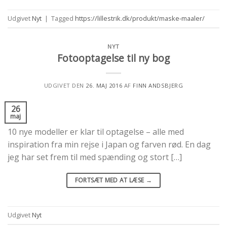
Udgivet
Nyt
|
Tagged
https://lillestrik.dk/produkt/maske-maaler/
NYT
Fotooptagelse til ny bog
UDGIVET DEN
26. MAJ 2016
AF
FINN ANDSBJERG
26
maj
10 nye modeller er klar til optagelse – alle med
inspiration fra min rejse i Japan og farven rød. En dag
jeg har set frem til med spænding og stort […]
FORTSÆT MED AT LÆSE
→
Udgivet
Nyt