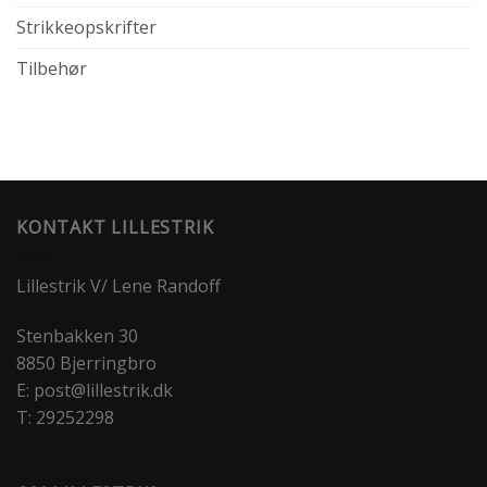
Strikkeopskrifter
Tilbehør
KONTAKT LILLESTRIK
Lillestrik V/ Lene Randoff
Stenbakken 30
8850 Bjerringbro
E: post@lillestrik.dk
T: 29252298