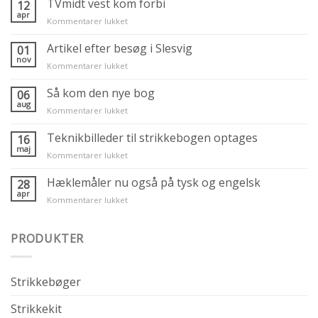
TVmidt vest kom forbi
12
apr
Kommentarer lukket
til
TVmidt
vest
Artikel efter besøg i Slesvig
01
kom
nov
Kommentarer lukket
til
forbi
Artikel
efter
Så kom den nye bog
06
besøg
aug
Kommentarer lukket
til
i
Så
Slesvig
kom
Teknikbilleder til strikkebogen optages
16
den
maj
Kommentarer lukket
til
nye
Teknikbilleder
bog
til
Hæklemåler nu også på tysk og engelsk
28
strikkebogen
apr
Kommentarer lukket
til
optages
Hæklemåler
nu
PRODUKTER
også
på
tysk
og
Strikkebøger
engelsk
Strikkekit