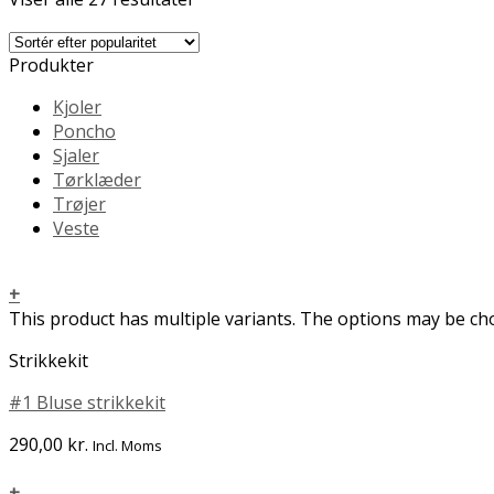
Produkter
Kjoler
Poncho
Sjaler
Tørklæder
Trøjer
Veste
+
This product has multiple variants. The options may be c
Strikkekit
#1 Bluse strikkekit
290,00
kr.
Incl. Moms
+