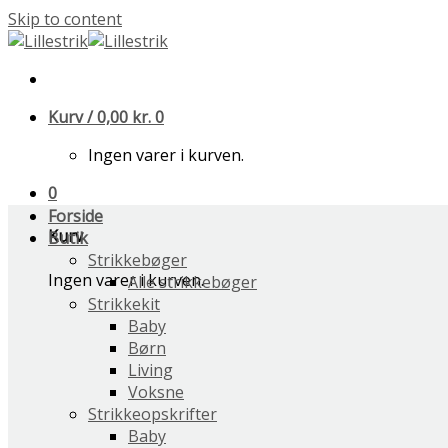
Skip to content
Kurv /
0,00
kr.
0
Ingen varer i kurven.
0
Forside
Kurv
Butik
Strikkebøger
Ingen varer i kurven.
Alle strikkebøger
Strikkekit
Baby
Børn
Living
Voksne
Strikkeopskrifter
Baby