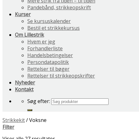
Mere strik fra tiden – til tiden
Pandebånd, strikkeopskrift
Kurser
Se kursuskalender
Bestil et strikkekursus
Om Lillestrik
Hvem er jeg
Forhandlerliste
Handelsbetingelser
Persondatapolitik
Rettelser til bøger
Rettelser til strikkeopskrifter
Nyheder
Kontakt
Søg efter:
Strikkekit
/
Voksne
Filter
Viser alle 27 resultater