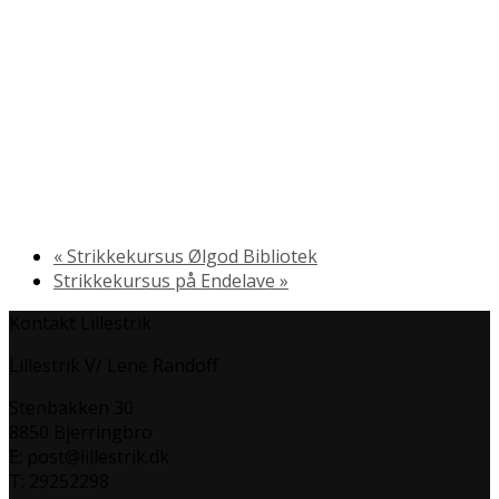
«
Strikkekursus Ølgod Bibliotek
Strikkekursus på Endelave
»
Kontakt Lillestrik
Lillestrik V/ Lene Randoff
Stenbakken 30
8850 Bjerringbro
E: post@lillestrik.dk
T: 29252298