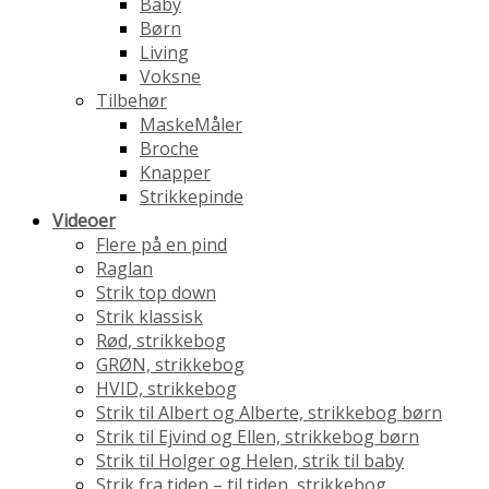
Baby
Børn
Living
Voksne
Tilbehør
MaskeMåler
Broche
Knapper
Strikkepinde
Videoer
Flere på en pind
Raglan
Strik top down
Strik klassisk
Rød, strikkebog
GRØN, strikkebog
HVID, strikkebog
Strik til Albert og Alberte, strikkebog børn
Strik til Ejvind og Ellen, strikkebog børn
Strik til Holger og Helen, strik til baby
Strik fra tiden – til tiden, strikkebog