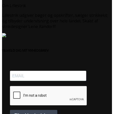
Om Lillestrik
Lillestrik udgiver bøger og opskrifter, sælger strikkekit
og tilbyder undervisning over hele landet. Skabt af
strikdesigner Lene Randorff
TILMELD DIG MIT NYHEDSBREV