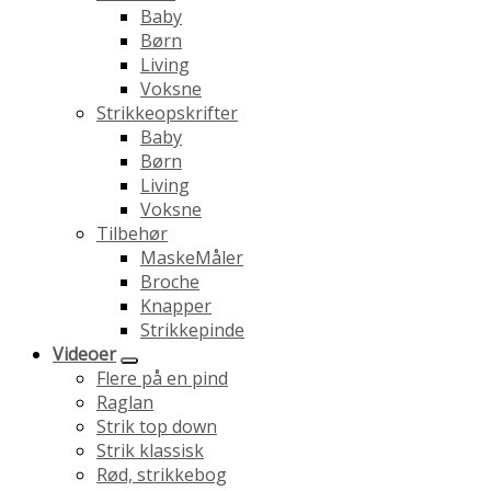
Baby
Børn
Living
Voksne
Strikkeopskrifter
Baby
Børn
Living
Voksne
Tilbehør
MaskeMåler
Broche
Knapper
Strikkepinde
Videoer
Flere på en pind
Raglan
Strik top down
Strik klassisk
Rød, strikkebog