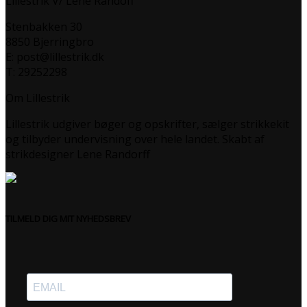
Lillestrik V/ Lene Randoff
Stenbakken 30
8850 Bjerringbro
E: post@lillestrik.dk
T: 29252298
Om Lillestrik
Lillestrik udgiver bøger og opskrifter, sælger strikkekit
og tilbyder undervisning over hele landet. Skabt af
strikdesigner Lene Randorff
TILMELD DIG MIT NYHEDSBREV