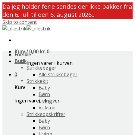
Da jeg holder ferie sendes der ikke pakker fra
den 6. juli til den 6. august 2026..
Skip to content
Kurv /
0,00
kr.
0
Forside
Butik
Ingen varer i kurven.
Strikkebøger
0
Alle strikkebøger
Strikkekit
Kurv
Baby
Børn
Ingen varer i kurven.
Living
Voksne
Strikkeopskrifter
Baby
Børn
Living