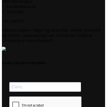
8850 Bjerringbro
E: post@lillestrik.dk
T: 29252298
Om Lillestrik
Lillestrik udgiver bøger og opskrifter, sælger strikkekit
og tilbyder undervisning over hele landet. Skabt af
strikdesigner Lene Randorff
TILMELD DIG MIT NYHEDSBREV