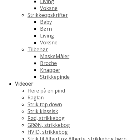
Living
Voksne
Strikkeopskrifter
Baby
Børn
Living
Voksne
Tilbehør
MaskeMåler
Broche
Knapper
Strikkepinde
Videoer
Flere på en pind
Raglan
Strik top down
Strik klassisk
Rød, strikkebog
GRØN, strikkebog
HVID, strikkebog
Strik til Albert og Alberte, strikkebog børn