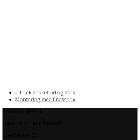
«
Træk stikket ud og strik
Montering med finesser
»
Kontakt Lillestrik
Lillestrik V/ Lene Randoff
Stenbakken 30