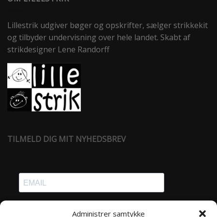
Lillestrik udgiver bøger og opskrifter, sælger strikkekit
og tilbyder undervisning over hele landet. Skabt af
strikdesigner Lene Randorff
TILMELD DIG MIT NYHEDSBREV
Administrer samtykke