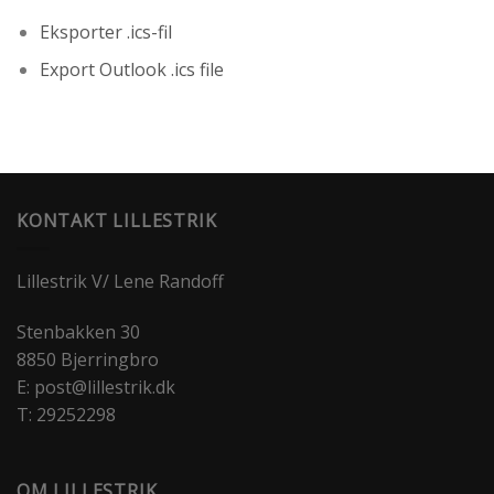
Eksporter .ics-fil
Export Outlook .ics file
KONTAKT LILLESTRIK
Lillestrik V/ Lene Randoff
Stenbakken 30
8850 Bjerringbro
E: post@lillestrik.dk
T: 29252298
OM LILLESTRIK