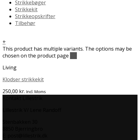
Strikkebøger
Strikkekit
Strikkeopskrifter
Tilbehør
+
This product has multiple variants. The options may be
chosen on the product page
Vis
Living
Klodser strikkekit
250,00
kr.
Incl. Moms
Kontakt Lillestrik
Lillestrik V/ Lene Randoff
Stenbakken 30
8850 Bjerringbro
E: post@lillestrik.dk