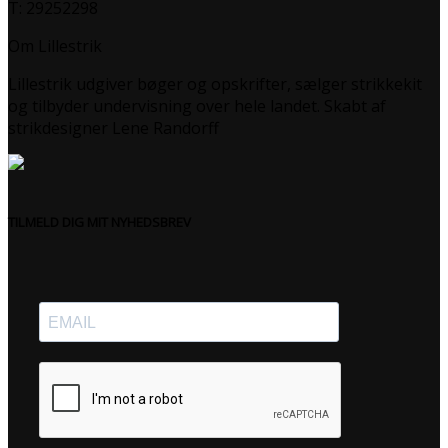
T: 29252298
Om Lillestrik
Lillestrik udgiver bøger og opskrifter, sælger strikkekit
og tilbyder undervisning over hele landet. Skabt af
strikdesigner Lene Randorff
TILMELD DIG MIT NYHEDSBREV