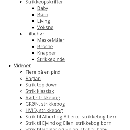
Strikkeopskrifter
Baby
Børn
Living
Voksne
Tilbehør
MaskeMåler
Broche
Knapper
Strikkepinde
Videoer
Flere på en pind
Raglan
Strik top down
Strik klassisk
Rød, strikkebog
GRØN, strikkebog
HVID, strikkebog
Strik til Albert og Alberte, strikkebog børn
Strik til Ejvind og Ellen, strikkebog børn
Strik til Holger og Helen, strik til baby