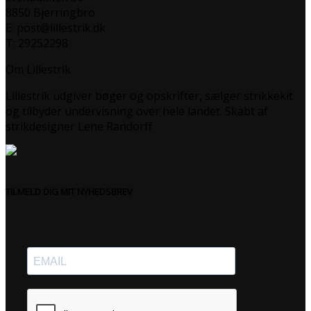
8850 Bjerringbro
E: post@lillestrik.dk
T: 29252298
Om Lillestrik
Lillestrik udgiver bøger og opskrifter, sælger strikkekit
og tilbyder undervisning over hele landet. Skabt af
strikdesigner Lene Randorff
TILMELD DIG MIT NYHEDSBREV