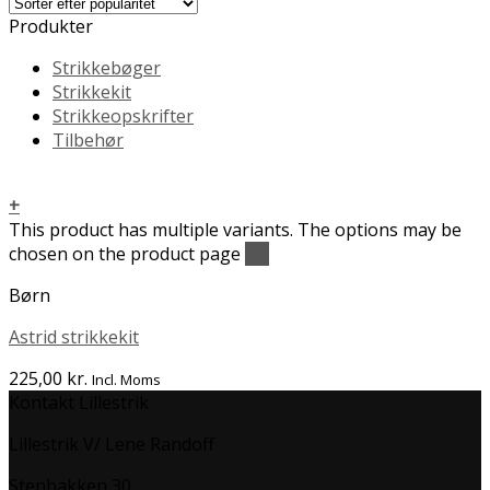
Produkter
Strikkebøger
Strikkekit
Strikkeopskrifter
Tilbehør
+
This product has multiple variants. The options may be
chosen on the product page
Vis
Børn
Astrid strikkekit
225,00
kr.
Incl. Moms
Kontakt Lillestrik
Lillestrik V/ Lene Randoff
Stenbakken 30