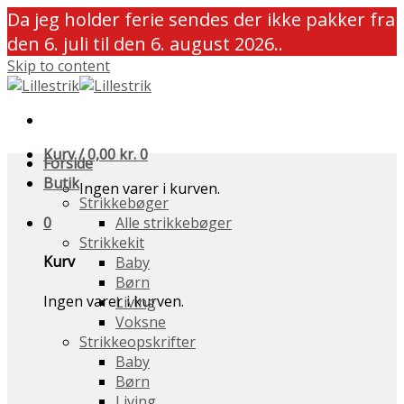
Da jeg holder ferie sendes der ikke pakker fra
den 6. juli til den 6. august 2026..
Skip to content
Kurv /
0,00
kr.
0
Forside
Butik
Ingen varer i kurven.
Strikkebøger
0
Alle strikkebøger
Strikkekit
Kurv
Baby
Børn
Ingen varer i kurven.
Living
Voksne
Strikkeopskrifter
Baby
Børn
Living