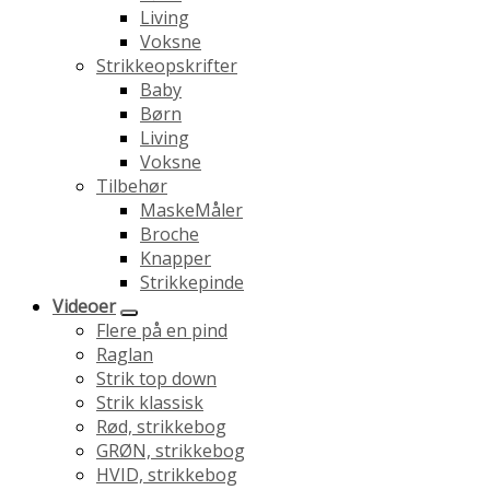
Living
Voksne
Strikkeopskrifter
Baby
Børn
Living
Voksne
Tilbehør
MaskeMåler
Broche
Knapper
Strikkepinde
Videoer
Flere på en pind
Raglan
Strik top down
Strik klassisk
Rød, strikkebog
GRØN, strikkebog
HVID, strikkebog