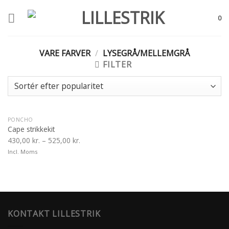
Skip
to
0
content
VARE FARVER
/
LYSEGRÅ/MELLEMGRÅ
FILTER
PONCHO
Cape strikkekit
430,00
kr.
–
525,00
kr.
Incl. Moms
KONTAKT LILLESTRIK