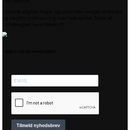
Om Lillestrik
Lillestrik udgiver bøger og opskrifter, sælger strikkekit
og tilbyder undervisning over hele landet. Skabt af
strikdesigner Lene Randorff
TILMELD DIG MIT NYHEDSBREV