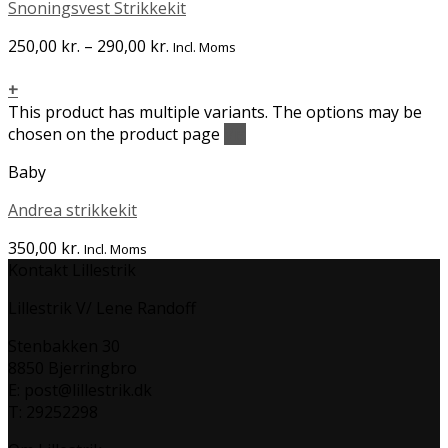
Snoningsvest Strikkekit
250,00
kr.
–
290,00
kr.
Incl. Moms
+
This product has multiple variants. The options may be
chosen on the product page
Vis
Baby
Andrea strikkekit
350,00
kr.
Incl. Moms
Kontakt Lillestrik
Lillestrik V/ Lene Randoff
Stenbakken 30
8850 Bjerringbro
E: post@lillestrik.dk
T: 29252298