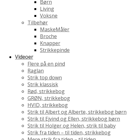
Børn
Living
Voksne
Tilbehør
MaskeMåler
Broche
Knapper
Strikkepinde
Videoer
Flere på en pind
Raglan
Strik top down
Strik klassisk
Rød, strikkebog
GRØN, strikkebog
HVID, strikkebog
Strik til Albert og Alberte, strikkebog børn
Strik til Ejvind og Ellen, strikkebog børn
Strik til Holger og Helen, strik til baby
Strik fra tiden – til tiden, strikkebog
Mere strik fra tiden – til tiden