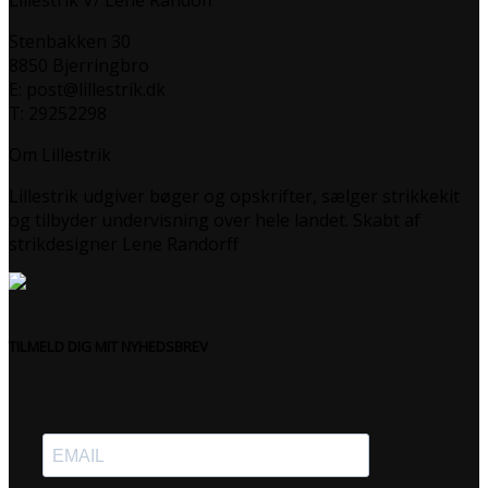
Lillestrik V/ Lene Randoff
Stenbakken 30
8850 Bjerringbro
E: post@lillestrik.dk
T: 29252298
Om Lillestrik
Lillestrik udgiver bøger og opskrifter, sælger strikkekit
og tilbyder undervisning over hele landet. Skabt af
strikdesigner Lene Randorff
TILMELD DIG MIT NYHEDSBREV