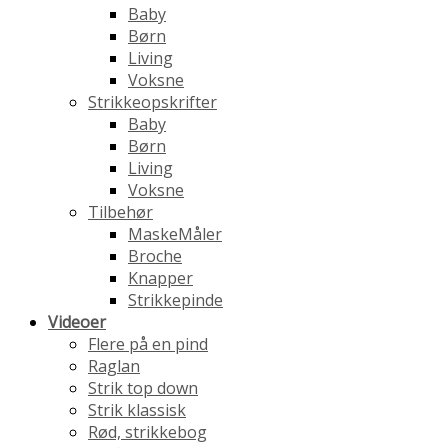
Baby
Børn
Living
Voksne
Strikkeopskrifter
Baby
Børn
Living
Voksne
Tilbehør
MaskeMåler
Broche
Knapper
Strikkepinde
Videoer
Flere på en pind
Raglan
Strik top down
Strik klassisk
Rød, strikkebog