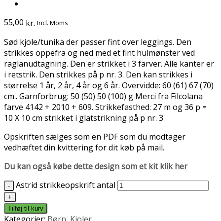
55,00
kr.
Incl. Moms
Sød kjole/tunika der passer fint over leggings. Den
strikkes oppefra og ned med et fint hulmønster ved
raglanudtagning. Den er strikket i 3 farver. Alle kanter er
i retstrik. Den strikkes på p nr. 3. Den kan strikkes i
størrelse 1 år, 2 år, 4 år og 6 år. Overvidde: 60 (61) 67 (70)
cm.. Garnforbrug: 50 (50) 50 (100) g Merci fra Filcolana
farve 4142 + 2010 + 609. Strikkefasthed: 27 m og 36 p =
10 X 10 cm strikket i glatstrikning på p nr. 3
Opskriften sælges som en PDF som du modtager
vedhæftet din kvittering for dit køb på mail.
Du kan også købe dette design som et kit klik her
Astrid strikkeopskrift antal
Tilføj til kurv
Kategorier:
Børn
,
Kjoler