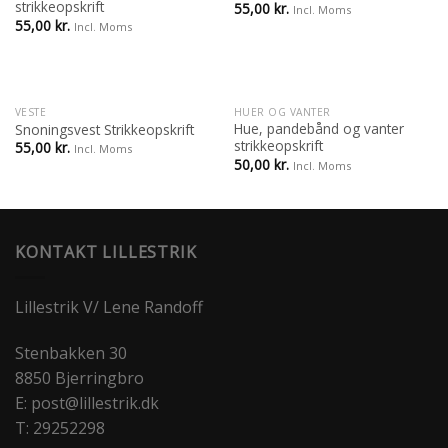
strikkeopskrift
55,00
kr.
Incl. Moms
55,00
kr.
Incl. Moms
VESTE
HUER OG VANTER
Hue, pandebånd og vanter
Snoningsvest Strikkeopskrift
strikkeopskrift
55,00
kr.
Incl. Moms
50,00
kr.
Incl. Moms
KONTAKT LILLESTRIK
Lillestrik V/ Lene Randoff
Stenbakken 30
8850 Bjerringbro
E: post@lillestrik.dk
T: 29252298