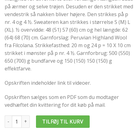
på ærmer og selve trøjen. Desuden er den strikket med
vendestrik så nakken bliver højere. Den strikkes på p
nr. 4 og 4 ½. Sweateren kan strikkes i størrelse S (M) L
(XL). ½ overvidde: 48 (51) 57 (60) cm og hel længde: 62
(64) 68 (70) cm. Garnforslag: Peruvian Highland Wool
fra Filcolana. Strikkefasthed: 20 m og 24 p = 10 X 10 cm
strikket i mønster på p nr. 4 ½. Garnforbrug: 500 (550)
650 (700) g bundfarve og 150 (150) 150 (150) g
effektfarve.
Opskriften indeholder link til videoer.
Opskriften sælges som en PDF som du modtager
vedhæftet din kvittering for dit køb på mail.
Finns norske strikkeopskrift antal
TILFØJ TIL KURV