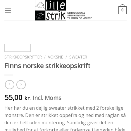
Skip
to
0
content
STRIKKEOPSKRIFTER
/
VOKSNE
/
SWEATER
Finns norske strikkeopskrift
55,00
Incl. Moms
kr.
Her har du en dejlig sweater strikket med 2 forskellige
mønstre. Den er strikket oppefra og ned med raglan så
den er helt uden montering. Samtidig giver det en
mulighed for at forkorte eller forlænge i længden både