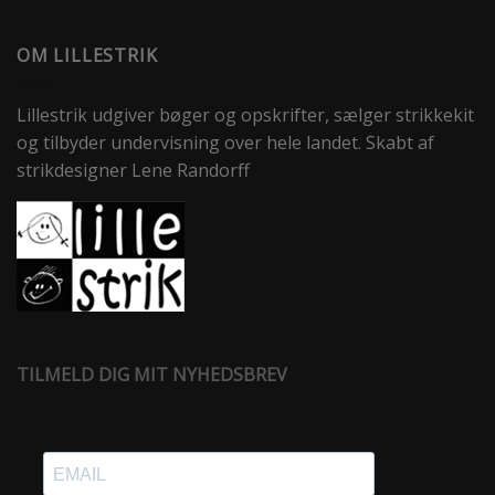
OM LILLESTRIK
Lillestrik udgiver bøger og opskrifter, sælger strikkekit
og tilbyder undervisning over hele landet. Skabt af
strikdesigner Lene Randorff
TILMELD DIG MIT NYHEDSBREV