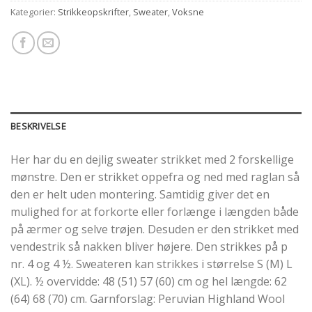
Kategorier:
Strikkeopskrifter
,
Sweater
,
Voksne
BESKRIVELSE
Her har du en dejlig sweater strikket med 2 forskellige
mønstre. Den er strikket oppefra og ned med raglan så
den er helt uden montering. Samtidig giver det en
mulighed for at forkorte eller forlænge i længden både
på ærmer og selve trøjen. Desuden er den strikket med
vendestrik så nakken bliver højere. Den strikkes på p
nr. 4 og 4 ½. Sweateren kan strikkes i størrelse S (M) L
(XL). ½ overvidde: 48 (51) 57 (60) cm og hel længde: 62
(64) 68 (70) cm. Garnforslag: Peruvian Highland Wool