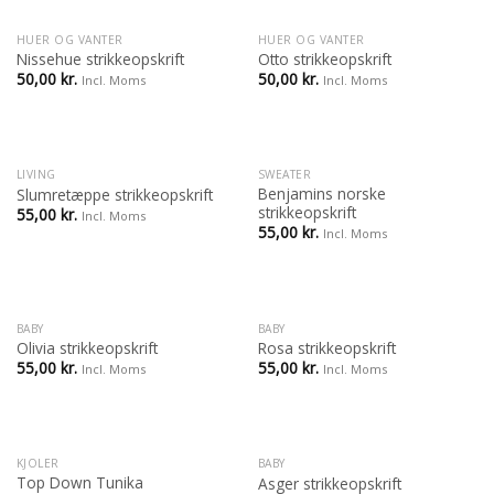
HUER OG VANTER
HUER OG VANTER
Nissehue strikkeopskrift
Otto strikkeopskrift
50,00
kr.
50,00
kr.
Incl. Moms
Incl. Moms
LIVING
SWEATER
Benjamins norske
Slumretæppe strikkeopskrift
strikkeopskrift
55,00
kr.
Incl. Moms
55,00
kr.
Incl. Moms
BABY
BABY
Olivia strikkeopskrift
Rosa strikkeopskrift
55,00
kr.
55,00
kr.
Incl. Moms
Incl. Moms
KJOLER
BABY
Top Down Tunika
Asger strikkeopskrift