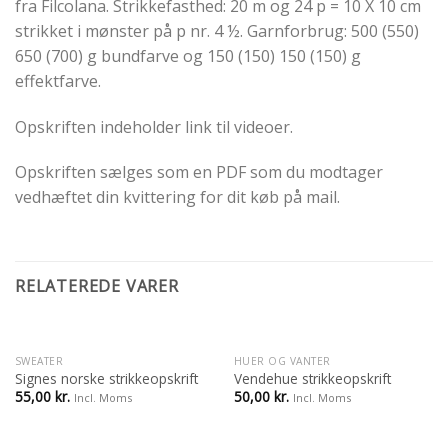
fra Filcolana. Strikkefasthed: 20 m og 24 p = 10 X 10 cm
strikket i mønster på p nr. 4 ½. Garnforbrug: 500 (550)
650 (700) g bundfarve og 150 (150) 150 (150) g
effektfarve.
Opskriften indeholder link til videoer.
Opskriften sælges som en PDF som du modtager
vedhæftet din kvittering for dit køb på mail.
RELATEREDE VARER
SWEATER
HUER OG VANTER
Signes norske strikkeopskrift
Vendehue strikkeopskrift
55,00
kr.
50,00
kr.
Incl. Moms
Incl. Moms