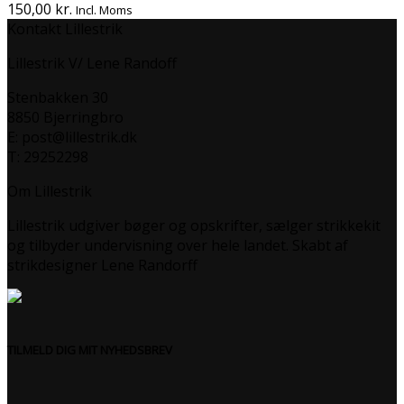
150,00
kr.
Incl. Moms
Kontakt Lillestrik
Lillestrik V/ Lene Randoff
Stenbakken 30
8850 Bjerringbro
E: post@lillestrik.dk
T: 29252298
Om Lillestrik
Lillestrik udgiver bøger og opskrifter, sælger strikkekit
og tilbyder undervisning over hele landet. Skabt af
strikdesigner Lene Randorff
TILMELD DIG MIT NYHEDSBREV