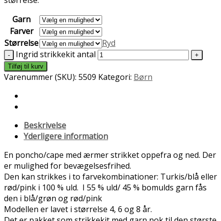
Garn
Farver
Størrelse
Ryd
Ingrid strikkekit antal
Tilføj til kurv
Varenummer (SKU):
5509
Kategori:
Børn
Beskrivelse
Yderligere information
En poncho/cape med ærmer strikket oppefra og ned. Der
er mulighed for bevægelsesfrihed.
Den kan strikkes i to farvekombinationer: Turkis/blå eller
rød/pink i 100 % uld. I 55 % uld/ 45 % bomulds garn fås
den i blå/grøn og rød/pink
Modellen er lavet i størrelse 4, 6 og 8 år.
Det er pakket som strikkekit med garn nok til den største