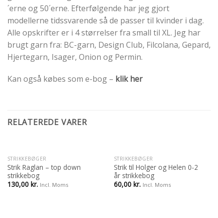
´erne og 50´erne. Efterfølgende har jeg gjort
modellerne tidssvarende så de passer til kvinder i dag.
Alle opskrifter er i 4 størrelser fra small til XL. Jeg har
brugt garn fra: BC-garn, Design Club, Filcolana, Gepard,
Hjertegarn, Isager, Onion og Permin.
Kan også købes som e-bog –
klik her
RELATEREDE VARER
STRIKKEBØGER
STRIKKEBØGER
Strik Raglan – top down
Strik til Holger og Helen 0-2
strikkebog
år strikkebog
130,00
kr.
60,00
kr.
Incl. Moms
Incl. Moms