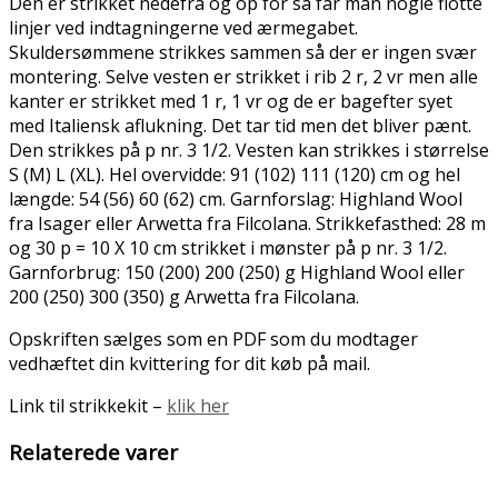
Den er strikket nedefra og op for så får man nogle flotte
linjer ved indtagningerne ved ærmegabet.
Skuldersømmene strikkes sammen så der er ingen svær
montering. Selve vesten er strikket i rib 2 r, 2 vr men alle
kanter er strikket med 1 r, 1 vr og de er bagefter syet
med Italiensk aflukning. Det tar tid men det bliver pænt.
Den strikkes på p nr. 3 1/2. Vesten kan strikkes i størrelse
S (M) L (XL). Hel overvidde: 91 (102) 111 (120) cm og hel
længde: 54 (56) 60 (62) cm. Garnforslag: Highland Wool
fra Isager eller Arwetta fra Filcolana. Strikkefasthed: 28 m
og 30 p = 10 X 10 cm strikket i mønster på p nr. 3 1/2.
Garnforbrug: 150 (200) 200 (250) g Highland Wool eller
200 (250) 300 (350) g Arwetta fra Filcolana.
Opskriften sælges som en PDF som du modtager
vedhæftet din kvittering for dit køb på mail.
Link til strikkekit –
klik her
Relaterede varer