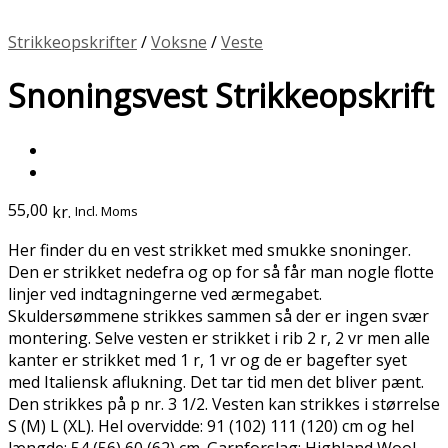
Strikkeopskrifter
/
Voksne
/
Veste
Snoningsvest Strikkeopskrift
55,00
kr.
Incl. Moms
Her finder du en vest strikket med smukke snoninger.
Den er strikket nedefra og op for så får man nogle flotte
linjer ved indtagningerne ved ærmegabet.
Skuldersømmene strikkes sammen så der er ingen svær
montering. Selve vesten er strikket i rib 2 r, 2 vr men alle
kanter er strikket med 1 r, 1 vr og de er bagefter syet
med Italiensk aflukning. Det tar tid men det bliver pænt.
Den strikkes på p nr. 3 1/2. Vesten kan strikkes i størrelse
S (M) L (XL). Hel overvidde: 91 (102) 111 (120) cm og hel
længde: 54 (56) 60 (62) cm. Garnforslag: Highland Wool