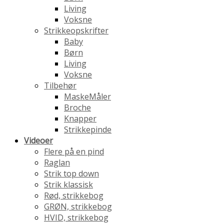
Living
Voksne
Strikkeopskrifter
Baby
Børn
Living
Voksne
Tilbehør
MaskeMåler
Broche
Knapper
Strikkepinde
Videoer
Flere på en pind
Raglan
Strik top down
Strik klassisk
Rød, strikkebog
GRØN, strikkebog
HVID, strikkebog