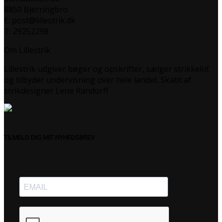
8850 Bjerringbro
E: post@lillestrik.dk
T: 29252298
Om Lillestrik
Lillestrik udgiver bøger og opskrifter, sælger strikkekit
og tilbyder undervisning over hele landet. Skabt af
strikdesigner Lene Randorff
TILMELD DIG MIT NYHEDSBREV