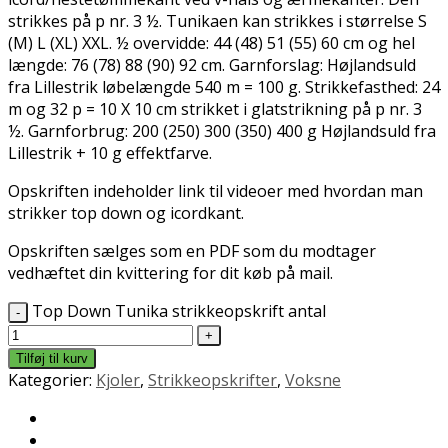
strikkes på p nr. 3 ½. Tunikaen kan strikkes i størrelse S
(M) L (XL) XXL. ½ overvidde: 44 (48) 51 (55) 60 cm og hel
længde: 76 (78) 88 (90) 92 cm. Garnforslag: Højlandsuld
fra Lillestrik løbelængde 540 m = 100 g. Strikkefasthed: 24
m og 32 p = 10 X 10 cm strikket i glatstrikning på p nr. 3
½. Garnforbrug: 200 (250) 300 (350) 400 g Højlandsuld fra
Lillestrik + 10 g effektfarve.
Opskriften indeholder link til videoer med hvordan man
strikker top down og icordkant.
Opskriften sælges som en PDF som du modtager
vedhæftet din kvittering for dit køb på mail.
Top Down Tunika strikkeopskrift antal
Tilføj til kurv
Kategorier:
Kjoler
,
Strikkeopskrifter
,
Voksne