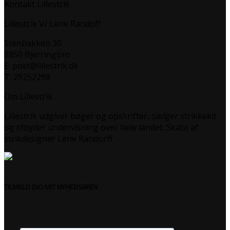
Kontakt Lillestrik
Lillestrik V/ Lene Randoff
Stenbakken 30
8850 Bjerringbro
E: post@lillestrik.dk
T: 29252298
Om Lillestrik
Lillestrik udgiver bøger og opskrifter, sælger strikkekit
og tilbyder undervisning over hele landet. Skabt af
strikdesigner Lene Randorff
TILMELD DIG MIT NYHEDSBREV