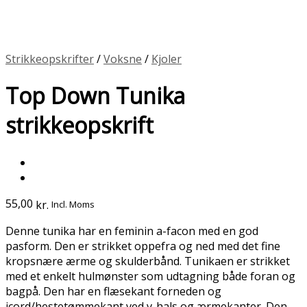
Strikkeopskrifter
/
Voksne
/
Kjoler
Top Down Tunika
strikkeopskrift
55,00
kr.
Incl. Moms
Denne tunika har en feminin a-facon med en god
pasform. Den er strikket oppefra og ned med det fine
kropsnære ærme og skulderbånd. Tunikaen er strikket
med et enkelt hulmønster som udtagning både foran og
bagpå. Den har en flæsekant forneden og
icord/hestetømmekant ved v-hals og ærmekanter. Den