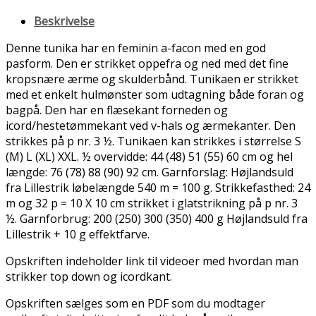
Beskrivelse
Denne tunika har en feminin a-facon med en god
pasform. Den er strikket oppefra og ned med det fine
kropsnære ærme og skulderbånd. Tunikaen er strikket
med et enkelt hulmønster som udtagning både foran og
bagpå. Den har en flæsekant forneden og
icord/hestetømmekant ved v-hals og ærmekanter. Den
strikkes på p nr. 3 ½. Tunikaen kan strikkes i størrelse S
(M) L (XL) XXL. ½ overvidde: 44 (48) 51 (55) 60 cm og hel
længde: 76 (78) 88 (90) 92 cm. Garnforslag: Højlandsuld
fra Lillestrik løbelængde 540 m = 100 g. Strikkefasthed: 24
m og 32 p = 10 X 10 cm strikket i glatstrikning på p nr. 3
½. Garnforbrug: 200 (250) 300 (350) 400 g Højlandsuld fra
Lillestrik + 10 g effektfarve.
Opskriften indeholder link til videoer med hvordan man
strikker top down og icordkant.
Opskriften sælges som en PDF som du modtager