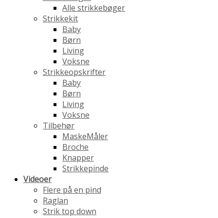
Alle strikkebøger
Strikkekit
Baby
Børn
Living
Voksne
Strikkeopskrifter
Baby
Børn
Living
Voksne
Tilbehør
MaskeMåler
Broche
Knapper
Strikkepinde
Videoer
Flere på en pind
Raglan
Strik top down