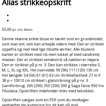
Alias strikkeopskrift
55,00
kr.
Incl. Moms
Denne skønne enkle bluse er tænkt som en grundmodel,
som man evt. selv kan arbejde videre med. Den er strikket
oppefra og ned med lige tilsatte ærmer. Alle blusens
kanter er strikket med rib men lukket af med vandrette
masker. Der er strikket vendestrik så nakken er højere.
Den er strikket på p nr. 3. Den kan strikkes i størrelse S,
M, L, XL og XXL. Hel overvidde: 90 (96) 111 (120) 130 cm.
Hel længde: 54 (56) 61 (61) 63 cm. Strikkefasthed: 27 m X
38 p = 10X10 cm strikket i glatstrikning på p nr. 3.
Garnforbrug: 200 (200) 250 (200) 300 g Saga farve 950 fra
Filcolana. Opskriften indeholder links med teknikker.
Opskriften sælges som en PDF som du modtager
vedhæftet din kvittering for dit køb på mail.