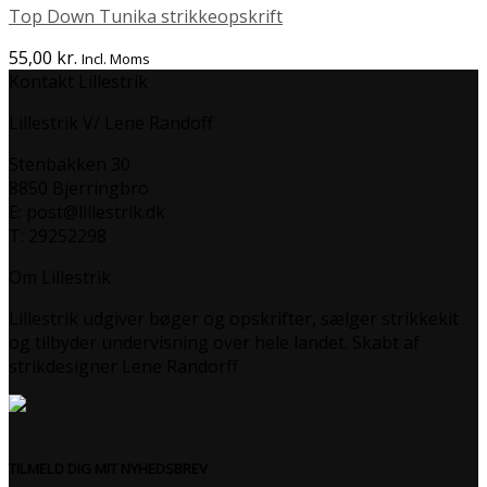
Top Down Tunika strikkeopskrift
55,00
kr.
Incl. Moms
Kontakt Lillestrik
Lillestrik V/ Lene Randoff
Stenbakken 30
8850 Bjerringbro
E: post@lillestrik.dk
T: 29252298
Om Lillestrik
Lillestrik udgiver bøger og opskrifter, sælger strikkekit
og tilbyder undervisning over hele landet. Skabt af
strikdesigner Lene Randorff
TILMELD DIG MIT NYHEDSBREV