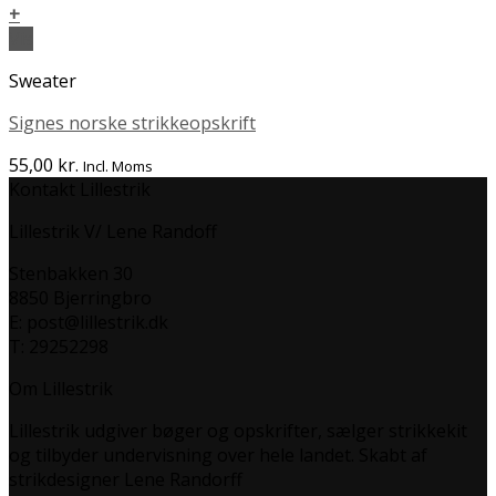
+
Vis
Sweater
Signes norske strikkeopskrift
55,00
kr.
Incl. Moms
Kontakt Lillestrik
Lillestrik V/ Lene Randoff
Stenbakken 30
8850 Bjerringbro
E: post@lillestrik.dk
T: 29252298
Om Lillestrik
Lillestrik udgiver bøger og opskrifter, sælger strikkekit
og tilbyder undervisning over hele landet. Skabt af
strikdesigner Lene Randorff